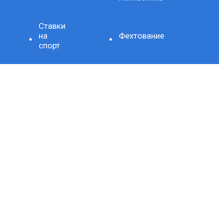
Ставки
на
Фехтование
спорт
Художественная
Стиль
гимнастика
жизни
Здоровое
Хроника
питание
Важно
Технология
СЕТЕВОЕ ИЗДАНИЕ SPORTKP (СПОРТКП)