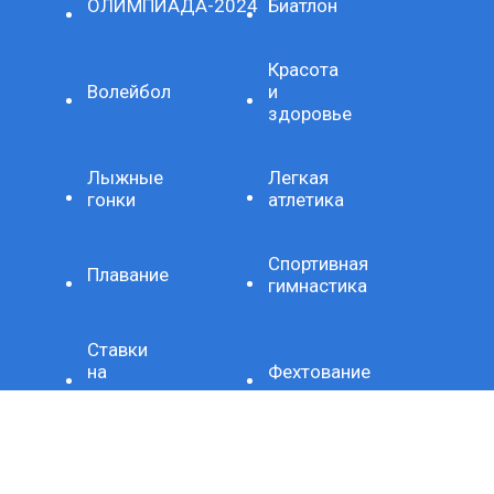
ОЛИМПИАДА-2024
Биатлон
Красота
Волейбол
и
здоровье
Лыжные
Легкая
гонки
атлетика
Спортивная
Плавание
гимнастика
Ставки
на
Фехтование
спорт
Художественная
Стиль
гимнастика
жизни