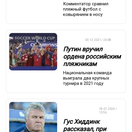
Комментатор сравнил
пляжный футбол с
ковырянием в носу
ДРУГОЕ
03.12.2021 / 20:08
Путин вручил
ордена российским
пляжникам
Национальная команда
выиграла два крупных
турнира в 2021 году
СБОРНАЯ
18.01.2024 /
РОССИИ
13:56
Гус Хиддинк
рассказал, при