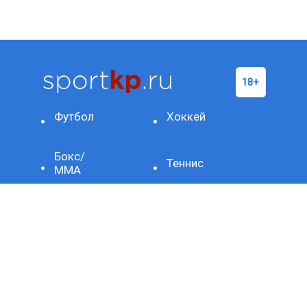
Футбол
Хоккей
Бокс/
Теннис
ММА
Баскетбол
Формула-1
Фигурное
Другое
катание
ОЛИМПИАДА-2024
Биатлон