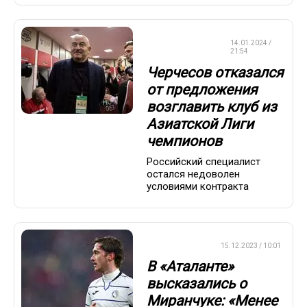
СБОРНАЯ
14.01.2024 /
РОССИИ
21:54
Черчесов отказался
от предложения
возглавить клуб из
Азиатской Лиги
чемпионов
Российский специалист
остался недоволен
условиями контракта
ЛИГА ЕВРОПЫ
15.12.2023 / 10:01
В «Аталанте»
высказались о
Миранчуке: «Менее