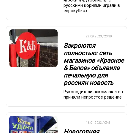
игроки и футболисты с
русскими корнями играли в
еврокубках
ДРУГОЕ
29.09.2023 / 23:39
Закроются
полностью: сеть
магазинов «Красное
& Белое» объявила
печальную для
россиян новость
Руководители алкомаркетов
приняли непростое решение
ВАЖНО
16.01.2023 / 09:51
Новогодняя