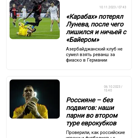
ЛИГА ЕВРОПЫ
10.11.2023 / 07:43
«Карабах» потерял
Лунева, после чего
лишился и ничьей с
«Байером»
Азербайджанский клуб не
сумел взять реванш за
фиаско в Германии
ЛИГА
06.10.2023 /
ЧЕМПИОНОВ
15:40
Россияне – без
подвигов: наши
парни во втором
туре еврокубков
Проверили, как российские