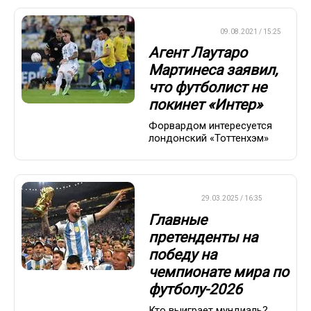
ЕВРОФУТБОЛ
09.08.2021 / 15:25
Агент Лаутаро
Мартинеса заявил,
что футболист не
покинет «Интер»
Форвардом интересуется
лондонский «Тоттенхэм»
ФУТБОЛ
29.03.2025 / 16:35
Главные
претенденты на
победу на
чемпионате мира по
футболу-2026
Кто выиграет мундиаль?