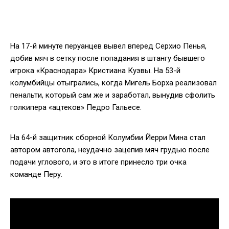
На 17-й минуте перуанцев вывел вперед Серхио Пенья,
добив мяч в сетку после попадания в штангу бывшего
игрока «Краснодара» Кристиана Куэвы. На 53-й
колумбийцы отыгрались, когда Мигель Борха реализовал
пенальти, который сам же и заработал, вынудив сфолить
голкипера «ацтеков» Педро Гальесе.
На 64-й защитник сборной Колумбии Йерри Мина стал
автором автогола, неудачно зацепив мяч грудью после
подачи углового, и это в итоге принесло три очка
команде Перу.