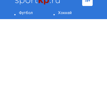
Футбол
Хоккей
Бокс/
Теннис
ММА
Баскетбол
Формула-1
Фигурное
Другое
катание
ОЛИМПИАДА-2024
Биатлон
Красота
Волейбол
и
здоровье