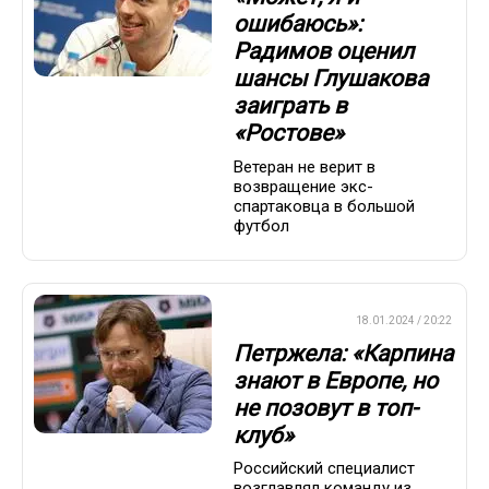
ошибаюсь»:
Радимов оценил
шансы Глушакова
заиграть в
«Ростове»
Ветеран не верит в
возвращение экс-
спартаковца в большой
футбол
ПРЕМЬЕР-ЛИГА
18.01.2024 / 20:22
Петржела: «Карпина
знают в Европе, но
не позовут в топ-
клуб»
Российский специалист
возглавлял команду из