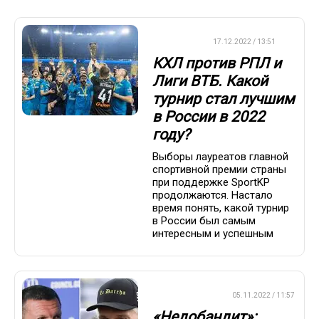
ХРОНИКА
17.12.2022 / 13:51
КХЛ против РПЛ и
Лиги ВТБ. Какой
турнир стал лучшим
в России в 2022
году?
Выборы лауреатов главной
спортивной премии страны
при поддержке SportKP
продолжаются. Настало
время понять, какой турнир
в России был самым
интересным и успешным
ПРЕМЬЕР-ЛИГА
05.11.2022 / 11:57
«Недобандит»: