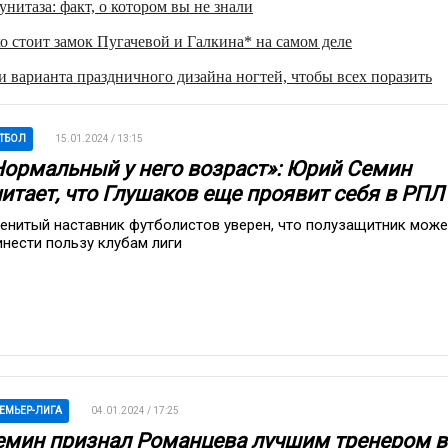
нитаза: факт, о котором вы не знали
о стоит замок Пугачевой и Галкина* на самом деле
 варианта праздничного дизайна ногтей, чтобы всех поразить
ТБОЛ
15.01.2024 / 13:15
Нормальный у него возраст»: Юрий Семин
читает, что Глушаков еще проявит себя в РПЛ
енитый наставник футболистов уверен, что полузащитник може
инести пользу клубам лиги
ЕМЬЕР-ЛИГА
04.01.2024 / 17:25
емин признал Романцева лучшим тренером в