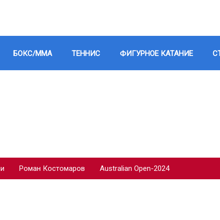
БОКС/ММА
ТЕННИС
ФИГУРНОЕ КАТАНИЕ
С
ии
Роман Костомаров
Australian Open-2024