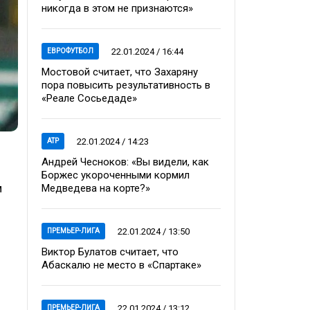
никогда в этом не признаются»
22.01.2024 / 16:44
ЕВРОФУТБОЛ
Мостовой считает, что Захаряну
пора повысить результативность в
«Реале Сосьедаде»
22.01.2024 / 14:23
ATP
Андрей Чесноков: «Вы видели, как
Боржес укороченными кормил
м
Медведева на корте?»
22.01.2024 / 13:50
ПРЕМЬЕР-ЛИГА
Виктор Булатов считает, что
Абаскалю не место в «Спартаке»
22.01.2024 / 13:12
ПРЕМЬЕР-ЛИГА