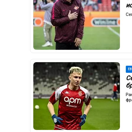
и
Се
ЕВ
С
б
Ра
фр