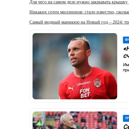
Для чего на самом деле нужно закрывать крышку у
Никаких сотен миллионов: стало известно, скольк
Самый модный маникюр на Новый год – 2024: три
ФУ
«
с
Им
пр
ПР
С