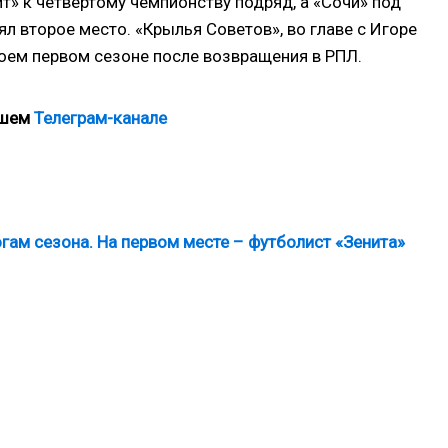
т» к четвертому чемпионству подряд, а «Сочи» под
 второе место. «Крылья Советов», во главе с Игоре
оем первом сезоне после возвращения в РПЛ.
ашем
Телеграм-канале
огам сезона. На первом месте – футболист «Зенита»