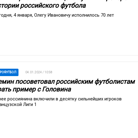
стории российского футбола
годня, 4 января, Олегу Ивановичу исполнилось 70 лет
РОФУТБОЛ
04.01.2024 / 10:58
емин посоветовал российским футболистам
рать пример с Головина
нее россиянина включили в десятку сильнейших игроков
анцузской Лиги 1