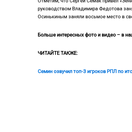
Отметим, что Сергей Семак привел «Зени
руководством Владимира Федотова занял
Осинькиным заняли восьмое место в св
Больше интересных фото и видео – в н
ЧИТАЙТЕ ТАКЖЕ:
Семин озвучил топ-3 игроков РПЛ по ит