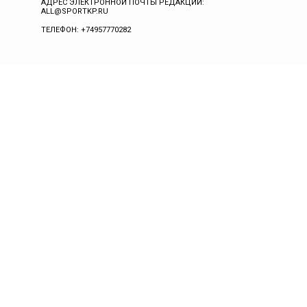
АДРЕС ЭЛЕКТРОННОЙ ПОЧТЫ РЕДАКЦИИ:
ALL@SPORTKP.RU
ТЕЛЕФОН: +74957770282