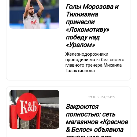
Голы Морозова и
Тикнизяна
принесли
«Локомотиву»
победу над
«Уралом»
Железнодорожники
проводили матч без своего
главного тренера Михаила
Галактионова
ДРУГОЕ
29.09.2023 / 23:39
Закроются
полностью: сеть
магазинов «Красное
& Белое» объявила