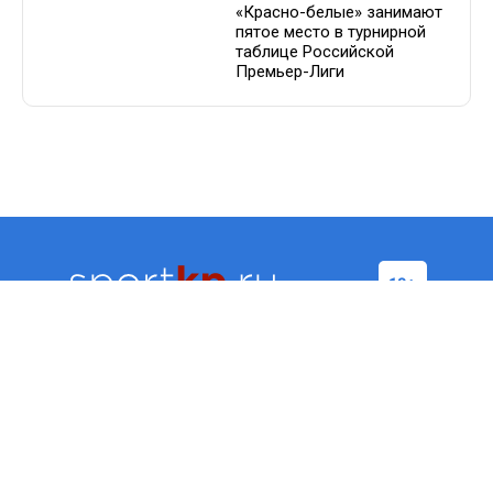
«Красно-белые» занимают
пятое место в турнирной
таблице Российской
Премьер-Лиги
Футбол
Хоккей
Бокс/
Теннис
ММА
Баскетбол
Формула-1