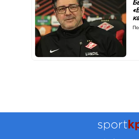
Б
«
к
По