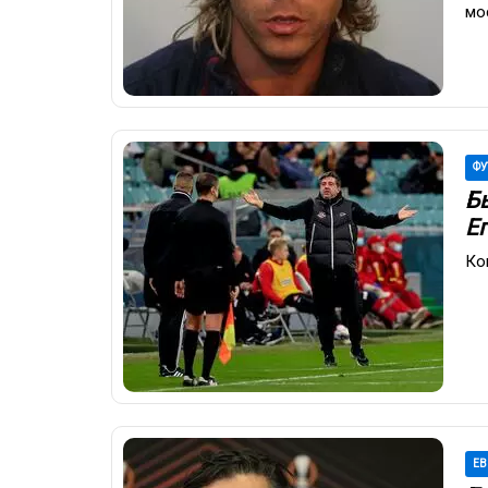
мо
ФУ
Б
Е
Ко
ЕВ