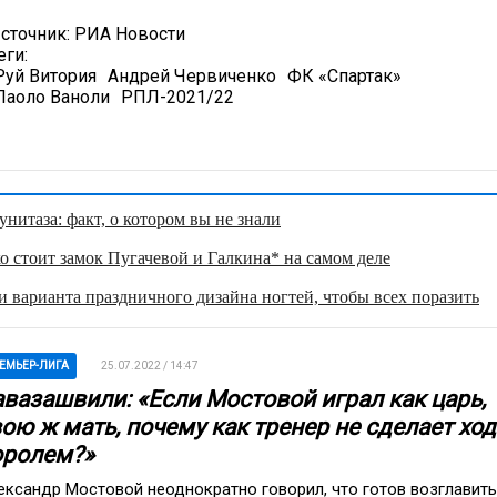
сточник:
РИА Новости
еги:
Руй Витория
Андрей Червиченко
ФК «Спартак»
Паоло Ваноли
РПЛ-2021/22
нитаза: факт, о котором вы не знали
о стоит замок Пугачевой и Галкина* на самом деле
 варианта праздничного дизайна ногтей, чтобы всех поразить
ЕМЬЕР-ЛИГА
25.07.2022 / 14:47
авазашвили: «Если Мостовой играл как царь,
ою ж мать, почему как тренер не сделает ход
оролем?»
ександр Мостовой неоднократно говорил, что готов возглавить