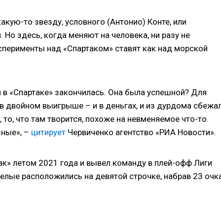
акую-то звезду, условного (Антонио) Конте, или
 Но здесь, когда меняют на человека, ни разу не
сперименты над «Спартаком» ставят как над морской
и в «Спартаке» закончилась. Она была успешной? Для
я в двойном выигрыше – и в деньгах, и из дурдома сбежал
 то, что там творится, похоже на невменяемое что-то.
зные», –
цитирует
Червиченко агентство «РИА Новости».
ак» летом 2021 года и вывел команду в плей-офф Лиги
белые расположились на девятой строчке, набрав 23 очка