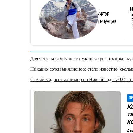
И
Артур
Т
Гичунцев
Для чего на самом деле нужно закрывать крышку у
Никаких сотен миллионов: стало известно, скольк
Самый модный маникюр на Новый год – 2024: три
ПР
К
тв
к
Ал