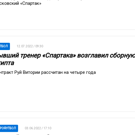
сковский «Спартак»
ТБОЛ
12.07.2022 / 09:30
ывший тренер «Спартака» возглавил сборну
гипта
нтракт Руй Витории рассчитан на четыре года
РОФУТБОЛ
03.06.2022 / 17:10