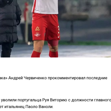
ака» Андрей Червиченко прокомментировал последние
е уволили португальца Руя Виторию с должности главног
ет итальянец Паоло Ваноли.