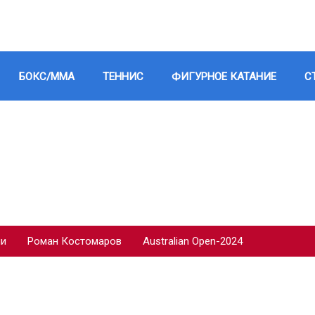
БОКС/ММА
ТЕННИС
ФИГУРНОЕ КАТАНИЕ
С
ии
Роман Костомаров
Australian Open-2024