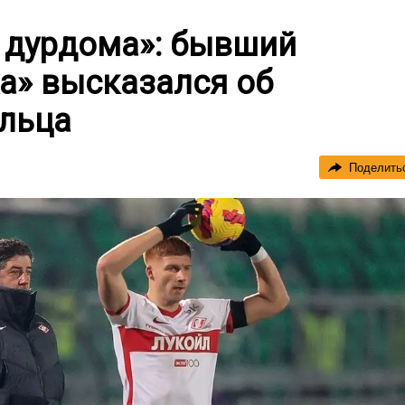
з дурдома»: бывший
а» высказался об
альца
Поделить