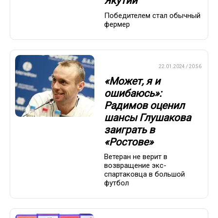
Якутии
Победителем стал обычный
фермер
ПРЕМЬЕР-ЛИГА
22.01.2024 / 20:56
«Может, я и
ошибаюсь»:
Радимов оценил
шансы Глушакова
заиграть в
«Ростове»
Ветеран не верит в
возвращение экс-
спартаковца в большой
футбол