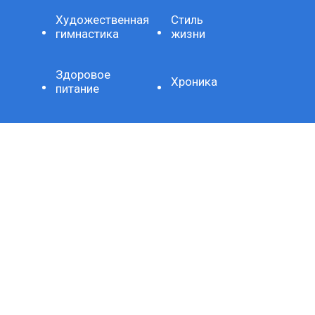
Художественная
Стиль
гимнастика
жизни
Здоровое
Хроника
питание
Важно
Технология
СЕТЕВОЕ ИЗДАНИЕ SPORTKP (СПОРТКП)
ЗАРЕГИСТРИРОВАНО ФЕДЕРАЛЬНОЙ СЛУЖБОЙ ПО
НАДЗОРУ В СФЕРЕ СВЯЗИ, ИНФОРМАЦИОННЫХ
ТЕХНОЛОГИЙ И МАССОВЫХ КОММУНИКАЦИЙ,
РЕГИСТРАЦИОННЫЙ НОМЕР И ДАТА ПРИНЯТИЯ РЕШЕНИЯ
О РЕГИСТРАЦИИ: СЕРИЯ ЭЛ № ФС77-80507 ОТ 15 МАРТА
2021 Г.
ДОМЕННОЕ ИМЯ САЙТА: SPORTKP.RU