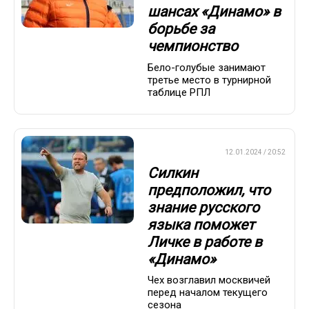
шансах «Динамо» в
борьбе за
чемпионство
Бело-голубые занимают
третье место в турнирной
таблице РПЛ
ПРЕМЬЕР-ЛИГА
12.01.2024 / 20:52
Силкин
предположил, что
знание русского
языка поможет
Личке в работе в
«Динамо»
Чех возглавил москвичей
перед началом текущего
сезона