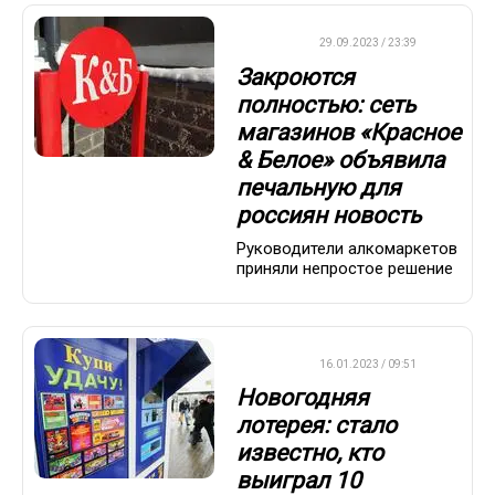
ДРУГОЕ
29.09.2023 / 23:39
Закроются
полностью: сеть
магазинов «Красное
& Белое» объявила
печальную для
россиян новость
Руководители алкомаркетов
приняли непростое решение
ВАЖНО
16.01.2023 / 09:51
Новогодняя
лотерея: стало
известно, кто
выиграл 10