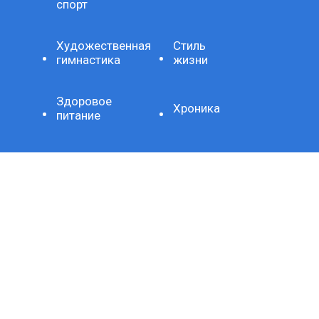
спорт
Художественная
Стиль
гимнастика
жизни
Здоровое
Хроника
питание
Важно
Технология
СЕТЕВОЕ ИЗДАНИЕ SPORTKP (СПОРТКП)
ЗАРЕГИСТРИРОВАНО ФЕДЕРАЛЬНОЙ СЛУЖБОЙ ПО
НАДЗОРУ В СФЕРЕ СВЯЗИ, ИНФОРМАЦИОННЫХ
ТЕХНОЛОГИЙ И МАССОВЫХ КОММУНИКАЦИЙ,
РЕГИСТРАЦИОННЫЙ НОМЕР И ДАТА ПРИНЯТИЯ РЕШЕНИЯ
О РЕГИСТРАЦИИ: СЕРИЯ ЭЛ № ФС77-80507 ОТ 15 МАРТА
2021 Г.