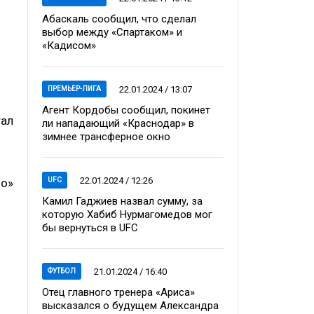
Абаскаль сообщил, что сделал
выбор между «Спартаком» и
«Кадисом»
22.01.2024 / 13:07
ПРЕМЬЕР-ЛИГА
Агент Кордобы сообщил, покинет
тал
ли нападающий «Краснодар» в
зимнее трансферное окно
22.01.2024 / 12:26
UFC
мо»
Камил Гаджиев назвал сумму, за
которую Хабиб Нурмагомедов мог
бы вернуться в UFC
21.01.2024 / 16:40
ФУТБОЛ
Отец главного тренера «Ариса»
высказался о будущем Александра