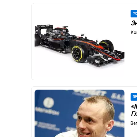
ФО
З
Ко
ПР
«
Г
Ве