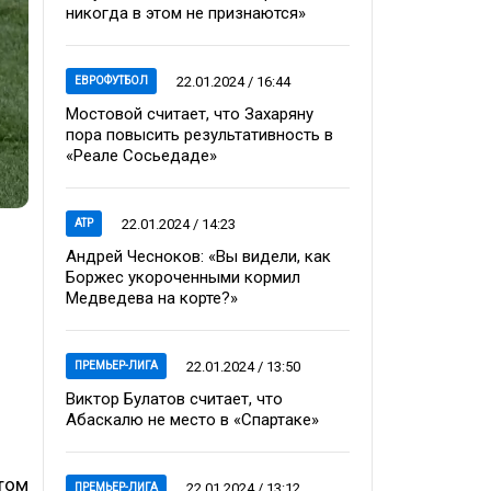
никогда в этом не признаются»
22.01.2024 / 16:44
ЕВРОФУТБОЛ
Мостовой считает, что Захаряну
пора повысить результативность в
«Реале Сосьедаде»
22.01.2024 / 14:23
ATP
Андрей Чесноков: «Вы видели, как
Боржес укороченными кормил
Медведева на корте?»
22.01.2024 / 13:50
ПРЕМЬЕР-ЛИГА
Виктор Булатов считает, что
Абаскалю не место в «Спартаке»
нтом
22.01.2024 / 13:12
ПРЕМЬЕР-ЛИГА