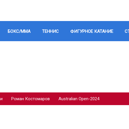
БОКС/ММА
ТЕННИС
ФИГУРНОЕ КАТАНИЕ
С
ии
Роман Костомаров
Australian Open-2024