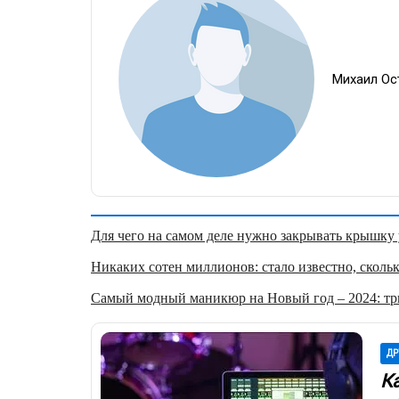
Михаил Ос
Для чего на самом деле нужно закрывать крышку у
Никаких сотен миллионов: стало известно, скольк
Самый модный маникюр на Новый год – 2024: три
ДР
К