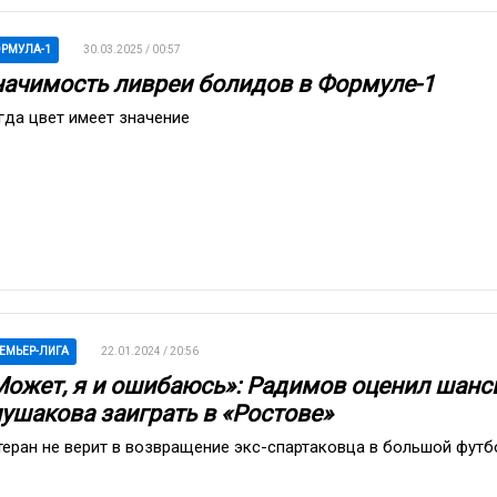
РМУЛА-1
30.03.2025 / 00:57
начимость ливреи болидов в Формуле-1
гда цвет имеет значение
ЕМЬЕР-ЛИГА
22.01.2024 / 20:56
Может, я и ошибаюсь»: Радимов оценил шанс
лушакова заиграть в «Ростове»
теран не верит в возвращение экс-спартаковца в большой футб