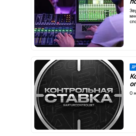
п
Зв
мн
сп
ДР
К
о
О 