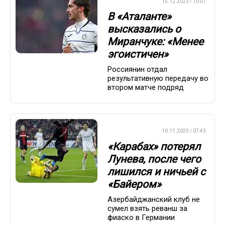
ЛИГА ЕВРОПЫ
15.12.2023 / 10:01
В «Аталанте»
высказались о
Миранчуке: «Менее
эгоистичен»
Россиянин отдал
результативную передачу во
втором матче подряд
ЛИГА ЕВРОПЫ
10.11.2023 / 07:43
«Карабах» потерял
Лунева, после чего
лишился и ничьей с
«Байером»
Азербайджанский клуб не
сумел взять реванш за
фиаско в Германии