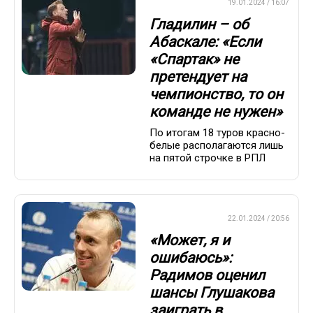
ПРЕМЬЕР-ЛИГА
19.01.2024 / 16:07
Гладилин – об
Абаскале: «Если
«Спартак» не
претендует на
чемпионство, то он
команде не нужен»
По итогам 18 туров красно-
белые располагаются лишь
на пятой строчке в РПЛ
ПРЕМЬЕР-ЛИГА
22.01.2024 / 20:56
«Может, я и
ошибаюсь»:
Радимов оценил
шансы Глушакова
заиграть в