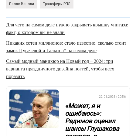
Паоло Ваноли
Трансферы РПЛ
Для чего на самом деле нужно закрывать крышку унитаза:
факт, о котором вы не знали
Никаких сотен миллионов: стало известно, сколько стоит
замок Пугачевой и Галкина* на самом деле
Самый модный маникюр на Новый год – 2024: три
варианта праздничного дизайна ногтей, чтобы всех
поразить
ПРЕМЬЕР-ЛИГА
22.01.2024 / 20:56
«Может, я и
ошибаюсь»:
Радимов оценил
шансы Глушакова