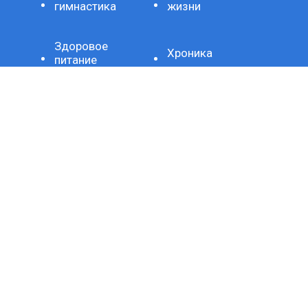
гимнастика
жизни
Здоровое
Хроника
питание
Важно
Технология
СЕТЕВОЕ ИЗДАНИЕ SPORTKP (СПОРТКП)
ЗАРЕГИСТРИРОВАНО ФЕДЕРАЛЬНОЙ СЛУЖБОЙ ПО
НАДЗОРУ В СФЕРЕ СВЯЗИ, ИНФОРМАЦИОННЫХ
ТЕХНОЛОГИЙ И МАССОВЫХ КОММУНИКАЦИЙ,
РЕГИСТРАЦИОННЫЙ НОМЕР И ДАТА ПРИНЯТИЯ РЕШЕНИЯ
О РЕГИСТРАЦИИ: СЕРИЯ ЭЛ № ФС77-80507 ОТ 15 МАРТА
2021 Г.
ДОМЕННОЕ ИМЯ САЙТА: SPORTKP.RU
ГЛАВНЫЙ РЕДАКТОР: МЫСИН Н.Н.
АДРЕС ЭЛЕКТРОННОЙ ПОЧТЫ РЕДАКЦИИ: