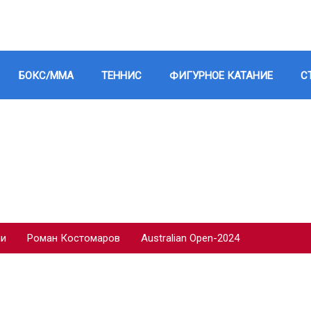
БОКС/ММА
ТЕННИС
ФИГУРНОЕ КАТАНИЕ
С
ии
Роман Костомаров
Australian Open-2024