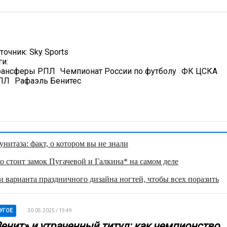
точник:
Sky Sports
ги:
рансферы РПЛ
Чемпионат России по футболу
ФК ЦСКА
ПЛ
Рафаэль Бенитес
нитаза: факт, о котором вы не знали
о стоит замок Пугачевой и Галкина* на самом деле
 варианта праздничного дизайна ногтей, чтобы всех поразить
УГОЕ
30.05.2025 / 19:49
Зенит» и утраченный титул: как чемпионство