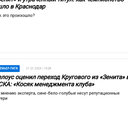
шло в Краснодар
к это произошло?
ЕМЬЕР-ЛИГА
21.01.2024 / 10:28
елоус оценил переход Кругового из «Зенита» 
СКА: «Косяк менеджмента клуба»
 мнению эксперта, сине-бело-голубые несут репутационные
тери