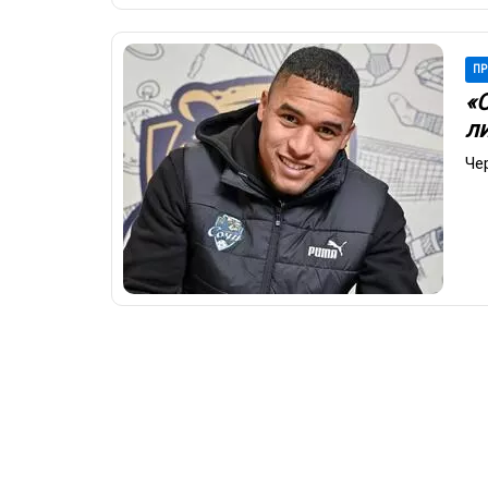
ПР
«
л
Че