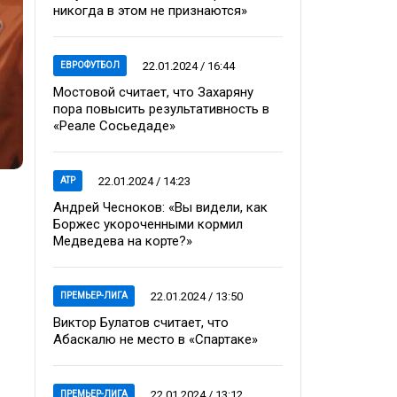
никогда в этом не признаются»
22.01.2024 / 16:44
ЕВРОФУТБОЛ
Мостовой считает, что Захаряну
пора повысить результативность в
«Реале Сосьедаде»
22.01.2024 / 14:23
ATP
Андрей Чесноков: «Вы видели, как
Боржес укороченными кормил
Медведева на корте?»
22.01.2024 / 13:50
ПРЕМЬЕР-ЛИГА
Виктор Булатов считает, что
Абаскалю не место в «Спартаке»
и
22.01.2024 / 13:12
ПРЕМЬЕР-ЛИГА