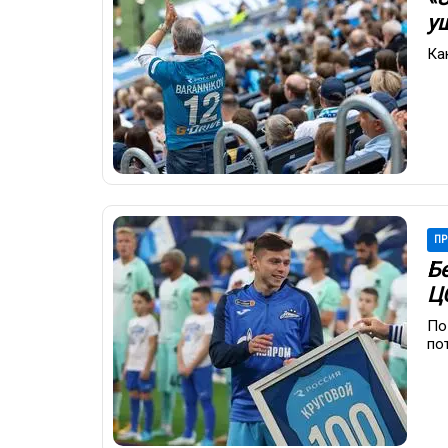
у
Ка
ПР
Б
Ц
По
по