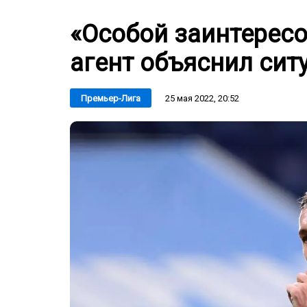
«Особой заинтересо
агент объяснил сит
25 мая 2022, 20:52
Премьер-Лига