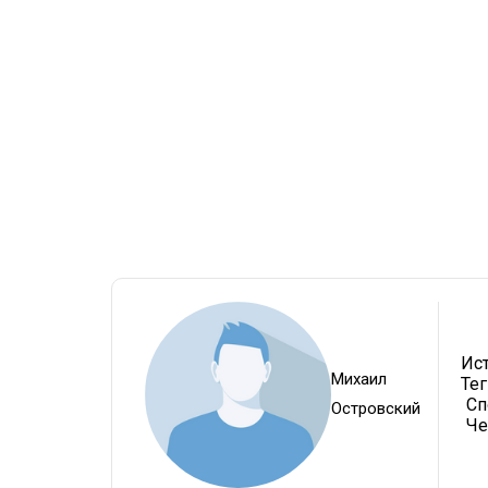
Ис
Михаил
Тег
Сп
Островский
Че