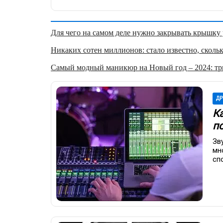
Для чего на самом деле нужно закрывать крышку у
Никаких сотен миллионов: стало известно, скольк
Самый модный маникюр на Новый год – 2024: три
ДР
К
п
Зв
мн
сп