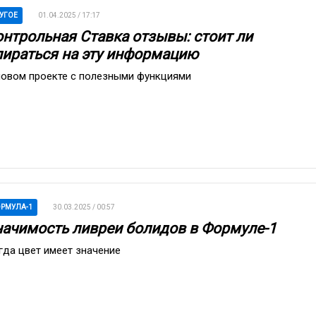
УГОЕ
01.04.2025 / 17:17
онтрольная Ставка отзывы: стоит ли
пираться на эту информацию
новом проекте с полезными функциями
РМУЛА-1
30.03.2025 / 00:57
начимость ливреи болидов в Формуле-1
гда цвет имеет значение