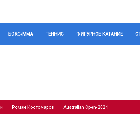
БОКС/ММА
ТЕННИС
ФИГУРНОЕ КАТАНИЕ
С
ии
Роман Костомаров
Australian Open-2024