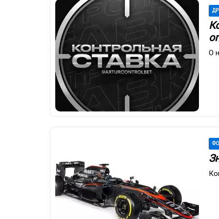
ДР
К
о
О 
ФО
З
Ко