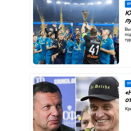
ХР
К
л
Вы
по
ту
ПР
«
о
Кр