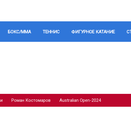
БОКС/ММА
ТЕННИС
ФИГУРНОЕ КАТАНИЕ
С
ии
Роман Костомаров
Australian Open-2024