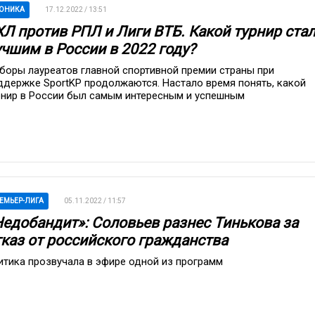
ОНИКА
17.12.2022 / 13:51
ХЛ против РПЛ и Лиги ВТБ. Какой турнир ста
учшим в России в 2022 году?
боры лауреатов главной спортивной премии страны при
ддержке SportKP продолжаются. Настало время понять, какой
рнир в России был самым интересным и успешным
ЕМЬЕР-ЛИГА
05.11.2022 / 11:57
Недобандит»: Соловьев разнес Тинькова за
тказ от российского гражданства
итика прозвучала в эфире одной из программ