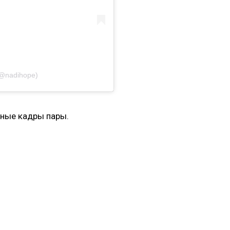
@nadihope)
ьные кадры пары.