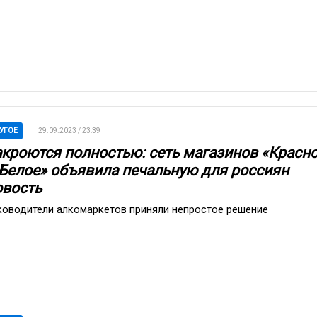
УГОЕ
29.09.2023 / 23:39
акроются полностью: сеть магазинов «Красн
 Белое» объявила печальную для россиян
овость
ководители алкомаркетов приняли непростое решение