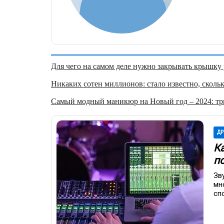
Для чего на самом деле нужно закрывать крышку у
Никаких сотен миллионов: стало известно, скольк
Самый модный маникюр на Новый год – 2024: три
ДР
К
п
Зв
мн
сп