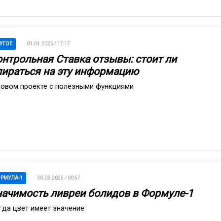
УГОЕ
01.04.2025 / 17:17
онтрольная Ставка отзывы: стоит ли
пираться на эту информацию
новом проекте с полезными функциями
РМУЛА-1
30.03.2025 / 00:57
начимость ливреи болидов в Формуле-1
гда цвет имеет значение