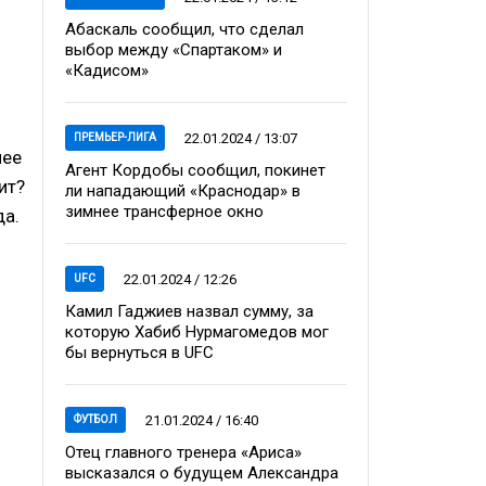
Абаскаль сообщил, что сделал
выбор между «Спартаком» и
«Кадисом»
22.01.2024 / 13:07
ПРЕМЬЕР-ЛИГА
нее
Агент Кордобы сообщил, покинет
ит?
ли нападающий «Краснодар» в
зимнее трансферное окно
да.
22.01.2024 / 12:26
UFC
Камил Гаджиев назвал сумму, за
которую Хабиб Нурмагомедов мог
бы вернуться в UFC
21.01.2024 / 16:40
ФУТБОЛ
Отец главного тренера «Ариса»
высказался о будущем Александра