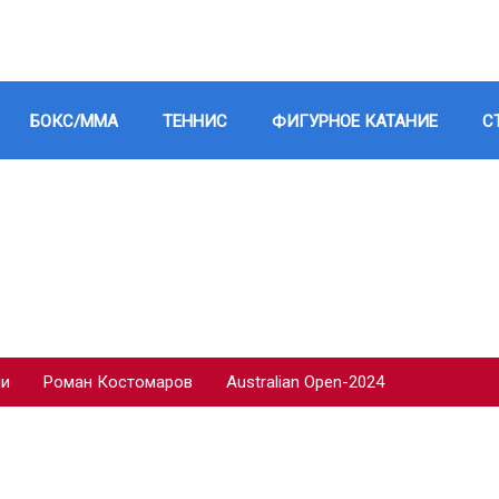
БОКС/ММА
ТЕННИС
ФИГУРНОЕ КАТАНИЕ
С
ии
Роман Костомаров
Australian Open-2024