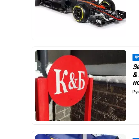
ДР
З
&
н
Ру