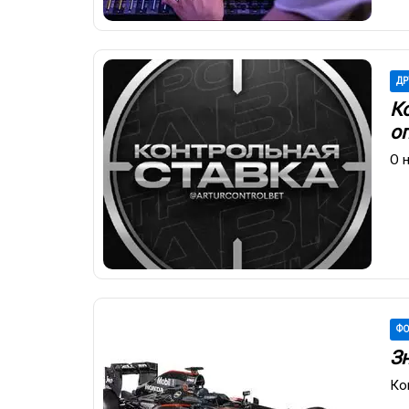
ДР
К
о
О 
ФО
З
Ко