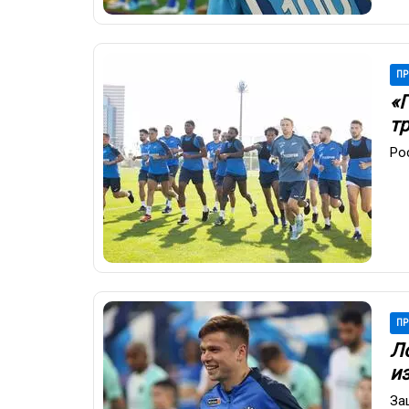
ПР
«
т
Ро
ПР
Л
и
За