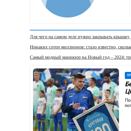
Для чего на самом деле нужно закрывать крышку у
Никаких сотен миллионов: стало известно, скольк
Самый модный маникюр на Новый год – 2024: три
ПР
Б
Ц
По
по