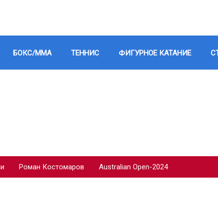
БОКС/ММА
ТЕННИС
ФИГУРНОЕ КАТАНИЕ
С
ии
Роман Костомаров
Australian Open-2024