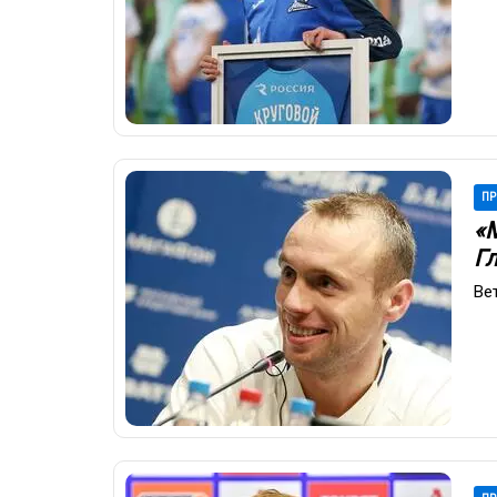
ПР
«
Г
Ве