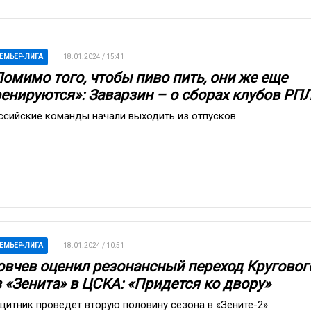
ЕМЬЕР-ЛИГА
18.01.2024 / 15:41
Помимо того, чтобы пиво пить, они же еще
ренируются»: Заварзин – о сборах клубов РП
ссийские команды начали выходить из отпусков
ЕМЬЕР-ЛИГА
18.01.2024 / 10:51
овчев оценил резонансный переход Круговог
з «Зенита» в ЦСКА: «Придется ко двору»
щитник проведет вторую половину сезона в «Зените-2»