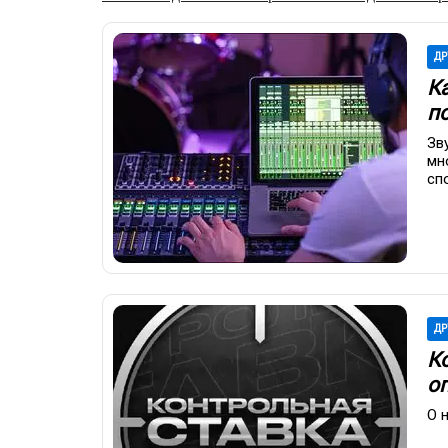
ДР
К
п
Зв
мн
сп
ДР
К
о
О 