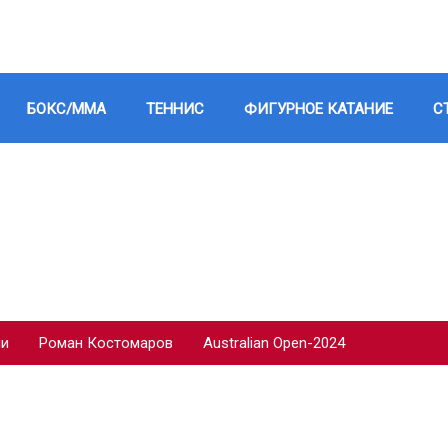
БОКС/ММА
ТЕННИС
ФИГУРНОЕ КАТАНИЕ
С
ии
Роман Костомаров
Australian Open-2024