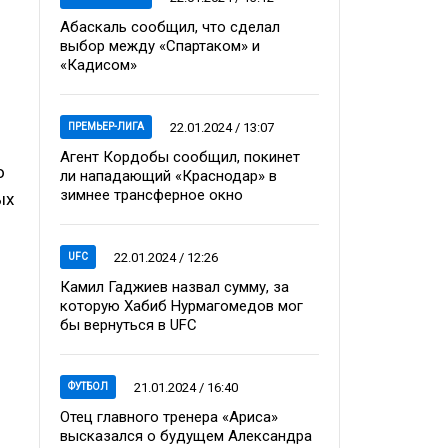
Абаскаль сообщил, что сделал
выбор между «Спартаком» и
«Кадисом»
22.01.2024 / 13:07
ПРЕМЬЕР-ЛИГА
Агент Кордобы сообщил, покинет
о
ли нападающий «Краснодар» в
зимнее трансферное окно
ых
22.01.2024 / 12:26
UFC
Камил Гаджиев назвал сумму, за
которую Хабиб Нурмагомедов мог
бы вернуться в UFC
21.01.2024 / 16:40
ФУТБОЛ
Отец главного тренера «Ариса»
высказался о будущем Александра