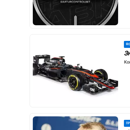
ФО
З
Ко
ПР