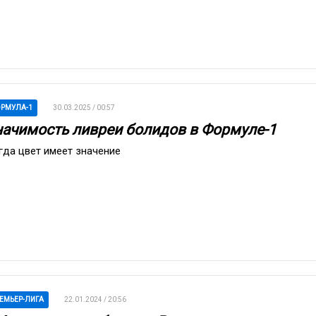
РМУЛА-1
30.03.2025 / 00:57
начимость ливреи болидов в Формуле-1
гда цвет имеет значение
ЕМЬЕР-ЛИГА
22.01.2024 / 20:56