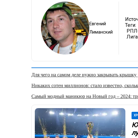
Исто
Евгений
Теги:
РПЛ-
Лиманский
Лига
Для чего на самом деле нужно закрывать крышку у
Никаких сотен миллионов: стало известно, скольк
Самый модный маникюр на Новый год – 2024: три
ХР
К
л