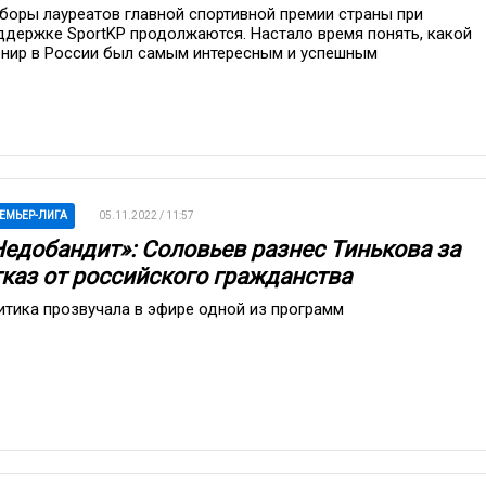
боры лауреатов главной спортивной премии страны при
ддержке SportKP продолжаются. Настало время понять, какой
рнир в России был самым интересным и успешным
ЕМЬЕР-ЛИГА
05.11.2022 / 11:57
Недобандит»: Соловьев разнес Тинькова за
тказ от российского гражданства
итика прозвучала в эфире одной из программ