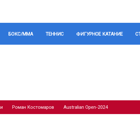
БОКС/ММА
ТЕННИС
ФИГУРНОЕ КАТАНИЕ
С
ии
Роман Костомаров
Australian Open-2024