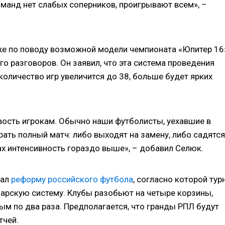
оманд нет слабых соперников, проигрывают всем», –
 по поводу возможной модели чемпионата «Юпитер 16»
о разговоров. Он заявил, что эта система проведения
количество игр увеличится до 38, больше будет ярких
вость игрокам. Обычно наши футболисты, уехавшие в
ать полный матч: либо выходят на замену, либо садятся
гах интенсивность гораздо выше», – добавил Селюк.
тал
реформу российского футбола
, согласно которой тур
царскую систему. Клубы разобьют на четыре корзины,
м по два раза. Предполагается, что гранды РПЛ будут
тчей.