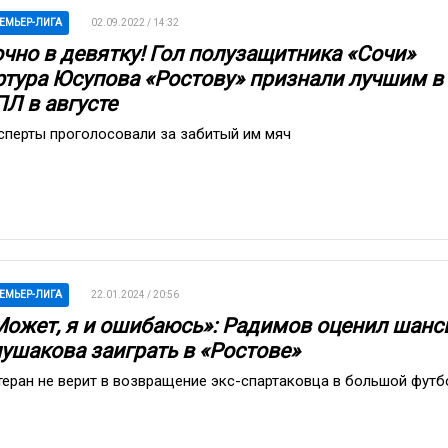
ЕМЬЕР-ЛИГА
02.09.2022 / 14:32
очно в девятку! Гол полузащитника «Сочи»
ртура Юсупова «Ростову» признали лучшим в
ПЛ в августе
сперты проголосовали за забитый им мяч
ЕМЬЕР-ЛИГА
22.01.2024 / 20:56
Может, я и ошибаюсь»: Радимов оценил шанс
лушакова заиграть в «Ростове»
теран не верит в возвращение экс-спартаковца в большой футб