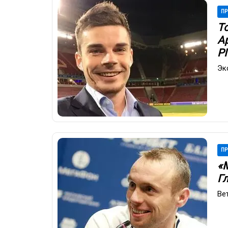
ПР
Т
А
Р
Эк
ПР
«
Г
Ве