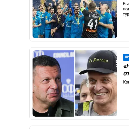
Вы
по
ту
ПР
«
о
Кр