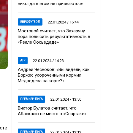
никогда в этом не признаются»
22.01.2024 / 16:44
ЕВРОФУТБОЛ
Мостовой считает, что Захаряну
пора повысить результативность в
«Реале Сосьедаде»
22.01.2024 / 14:23
ATP
Андрей Чесноков: «Вы видели, как
Боржес укороченными кормил
Медведева на корте?»
22.01.2024 / 13:50
ПРЕМЬЕР-ЛИГА
Виктор Булатов считает, что
Абаскалю не место в «Спартаке»
сте
22.01.2024 / 13:12
ПРЕМЬЕР-ЛИГА