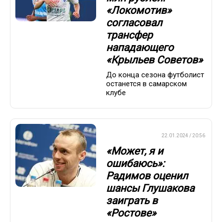
«Локомотив»
согласовал
трансфер
нападающего
«Крыльев Советов»
До конца сезона футболист
останется в самарском
клубе
ПРЕМЬЕР-ЛИГА
22.01.2024 / 20:56
«Может, я и
ошибаюсь»:
Радимов оценил
шансы Глушакова
заиграть в
«Ростове»