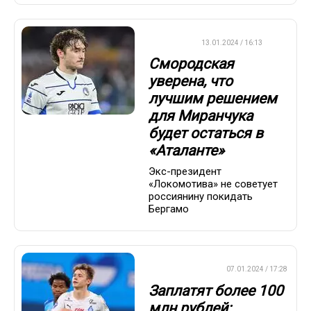
ФУТБОЛ
13.01.2024 / 16:13
Смородская
уверена, что
лучшим решением
для Миранчука
будет остаться в
«Аталанте»
Экс-президент
«Локомотива» не советует
россиянину покидать
Бергамо
ПРЕМЬЕР-ЛИГА
07.01.2024 / 17:28
Заплатят более 100
млн рублей: