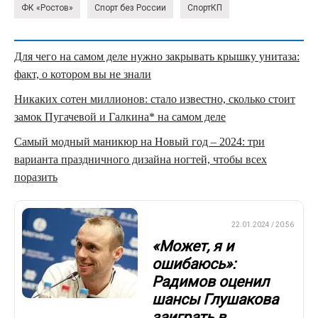
ФК «Ростов»
Спорт без России
СпортКП
Для чего на самом деле нужно закрывать крышку унитаза:
факт, о котором вы не знали
Никаких сотен миллионов: стало известно, сколько стоит
замок Пугачевой и Галкина* на самом деле
Самый модный маникюр на Новый год – 2024: три
варианта праздничного дизайна ногтей, чтобы всех
поразить
ПРЕМЬЕР-ЛИГА
22.01.2024 / 20:56
«Может, я и
ошибаюсь»:
Радимов оценил
шансы Глушакова
заиграть в