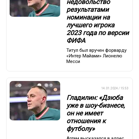
недовольство
результатами
номинации на
лучшего игрока
2023 года по версии
ФИФА
Титул был вручен форварду
«Интер Майами» Лионелю
Месси
ПРЕМЬЕР-ЛИГА
14.01.2024 / 15:53
Гладилин: «Дзюба
уже в шоу-бизнесе,
он не имеет
отношения к
футболу»
Артем высказался в адрес