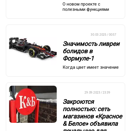
О новом проекте с
полезными функциями
ФОРМУЛА-1
30.03.2025 / 00:57
Значимость ливреи
болидов в
Формуле-1
Когда цвет имеет значение
ДРУГОЕ
29.09.2023 / 23:39
Закроются
полностью: сеть
магазинов «Красное
& Белое» объявила
печальную для