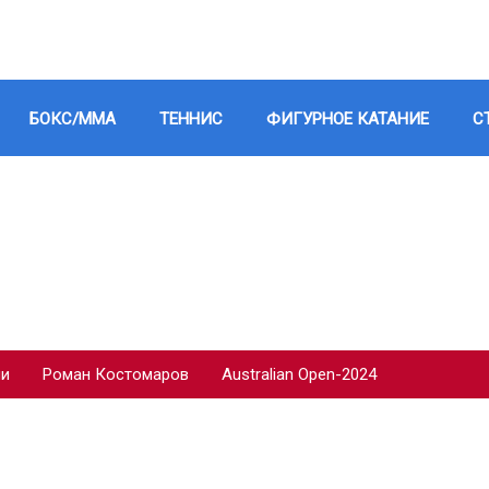
БОКС/ММА
ТЕННИС
ФИГУРНОЕ КАТАНИЕ
С
ии
Роман Костомаров
Australian Open-2024