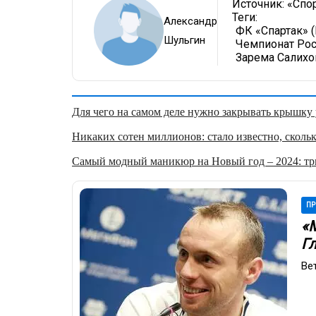
Источник:
«Спор
Теги:
Александр
ФК «Спартак» 
Шульгин
Чемпионат Рос
Зарема Салихо
Для чего на самом деле нужно закрывать крышку у
Никаких сотен миллионов: стало известно, скольк
Самый модный маникюр на Новый год – 2024: три
ПР
«
Г
Ве