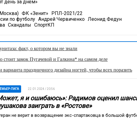
т день за днем»
(Москва)
ФК «Зенит»
РПЛ-2021/22
сии по футболу
Андрей Червиченко
Леонид Федун
ва
Скандалы
СпортКП
нитаза: факт, о котором вы не знали
о стоит замок Пугачевой и Галкина* на самом деле
 варианта праздничного дизайна ногтей, чтобы всех поразить
ЕМЬЕР-ЛИГА
22.01.2024 / 20:56
Может, я и ошибаюсь»: Радимов оценил шанс
лушакова заиграть в «Ростове»
теран не верит в возвращение экс-спартаковца в большой футб