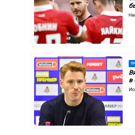
б
На
ПР
В
в
Ис