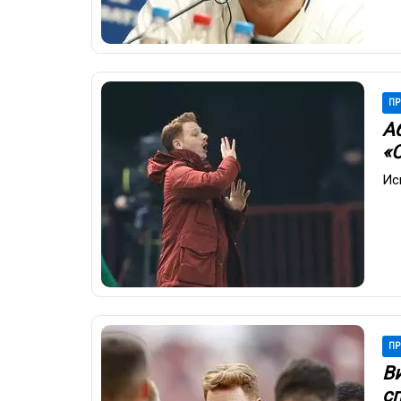
ПР
А
«
Ис
ПР
В
с