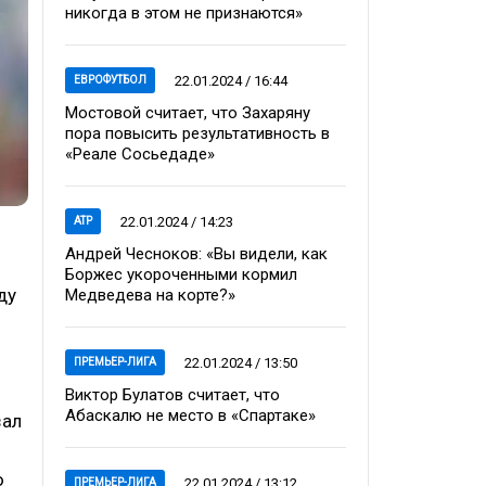
никогда в этом не признаются»
22.01.2024 / 16:44
ЕВРОФУТБОЛ
Мостовой считает, что Захаряну
пора повысить результативность в
«Реале Сосьедаде»
22.01.2024 / 14:23
ATP
Андрей Чесноков: «Вы видели, как
Боржес укороченными кормил
ду
Медведева на корте?»
22.01.2024 / 13:50
ПРЕМЬЕР-ЛИГА
Виктор Булатов считает, что
Абаскалю не место в «Спартаке»
зал
ю
22.01.2024 / 13:12
ПРЕМЬЕР-ЛИГА