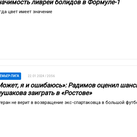
начимость ливреи болидов в Формуле-1
гда цвет имеет значение
ЕМЬЕР-ЛИГА
22.01.2024 / 20:56
Может, я и ошибаюсь»: Радимов оценил шанс
лушакова заиграть в «Ростове»
теран не верит в возвращение экс-спартаковца в большой футб