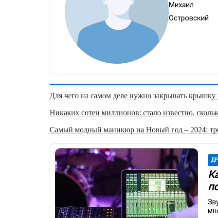
Михаил
Островский
Для чего на самом деле нужно закрывать крышку у
Никаких сотен миллионов: стало известно, скольк
Самый модный маникюр на Новый год – 2024: три
ДР
К
п
Зв
мн