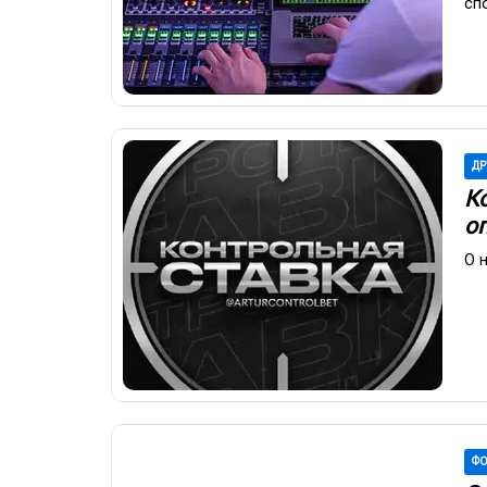
сп
ДР
К
о
О 
ФО