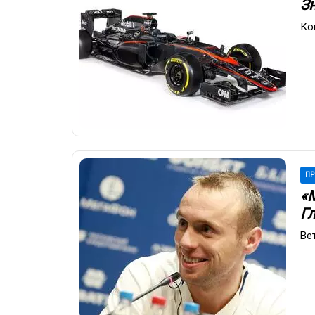
З
Ко
ПР
«
Г
Ве