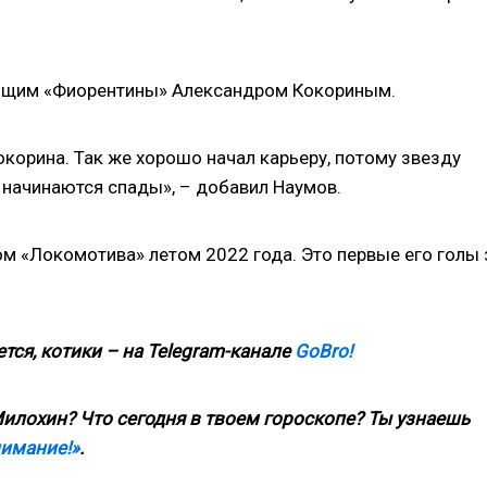
ющим «Фиорентины» Александром Кокориным.
корина. Так же хорошо начал карьеру, потому звезду
у начинаются спады», – добавил Наумов.
ом «Локомотива» летом 2022 года. Это первые его голы 
тся, котики – на
Telegram
-канале
GoBro
!
илохин? Что сегодня в твоем гороскопе? Ты узнаешь
нимание!»
.