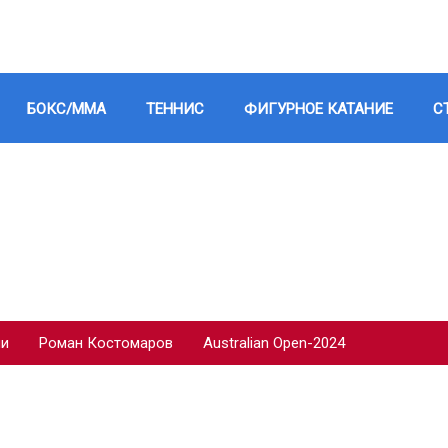
БОКС/ММА
ТЕННИС
ФИГУРНОЕ КАТАНИЕ
С
ии
Роман Костомаров
Australian Open-2024