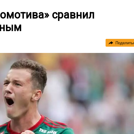
комотива» сравнил
иным
Поделить