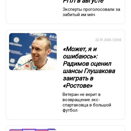
РПЛ в августе
Эксперты проголосовали за
забитый им мяч
ПРЕМЬЕР-ЛИГА
22.01.2024 / 20:56
«Может, я и
ошибаюсь»:
Радимов оценил
шансы Глушакова
заиграть в
«Ростове»
Ветеран не верит в
возвращение экс-
спартаковца в большой
футбол