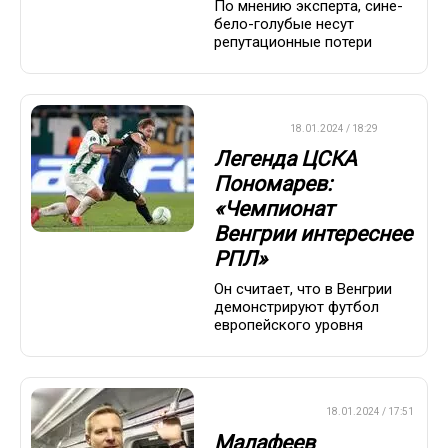
По мнению эксперта, сине-
бело-голубые несут
репутационные потери
ФУТБОЛ
18.01.2024 / 18:29
Легенда ЦСКА
Пономарев:
«Чемпионат
Венгрии интереснее
РПЛ»
Он считает, что в Венгрии
демонстрируют футбол
европейского уровня
ПРЕМЬЕР-ЛИГА
18.01.2024 / 17:51
Малафеев