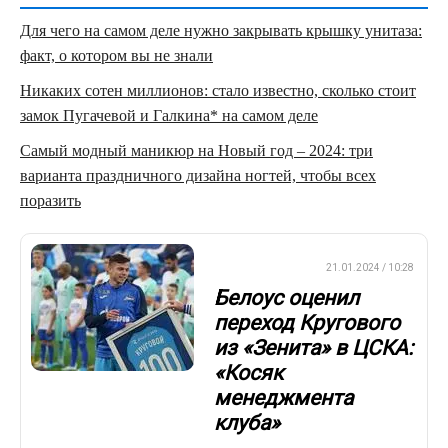
Для чего на самом деле нужно закрывать крышку унитаза:
факт, о котором вы не знали
Никаких сотен миллионов: стало известно, сколько стоит
замок Пугачевой и Галкина* на самом деле
Самый модный маникюр на Новый год – 2024: три
варианта праздничного дизайна ногтей, чтобы всех
поразить
ПРЕМЬЕР-ЛИГА
21.01.2024 / 10:28
Белоус оценил
переход Кругового
из «Зенита» в ЦСКА:
«Косяк
менеджмента
клуба»