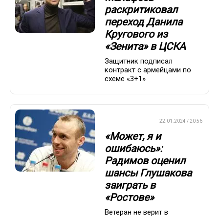
раскритиковал
переход Данила
Кругового из
«Зенита» в ЦСКА
Защитник подписал
контракт с армейцами по
схеме «3+1»
ПРЕМЬЕР-ЛИГА
22.01.2024 / 20:56
«Может, я и
ошибаюсь»:
Радимов оценил
шансы Глушакова
заиграть в
«Ростове»
Ветеран не верит в