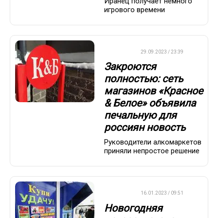
Иранец получает немного
игрового времени
ДРУГОЕ
29.09.2023 / 23:39
Закроются
полностью: сеть
магазинов «Красное
& Белое» объявила
печальную для
россиян новость
Руководители алкомаркетов
приняли непростое решение
ВАЖНО
16.01.2023 / 09:51
Новогодняя