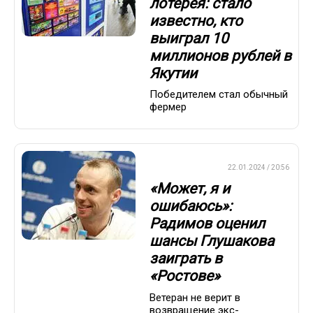
лотерея: стало
известно, кто
выиграл 10
миллионов рублей в
Якутии
Победителем стал обычный
фермер
ПРЕМЬЕР-ЛИГА
22.01.2024 / 20:56
«Может, я и
ошибаюсь»:
Радимов оценил
шансы Глушакова
заиграть в
«Ростове»
Ветеран не верит в
возвращение экс-