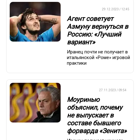
ПРЕМЬЕР-ЛИГА
29.12.2023 / 12:45
Агент советует
Азмуну вернуться в
Россию: «Лучший
вариант»
Иранец почти не получает в
итальянской «Роме» игровой
практики
ЕВРОФУТБОЛ
27.11.2023 / 09:54
Моуринью
объяснил, почему
не выпускает в
составе бывшего
форварда «Зенита»