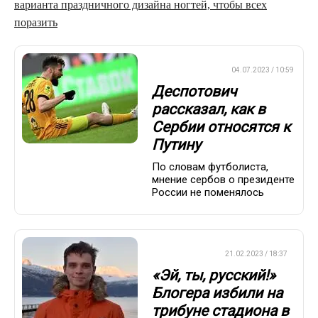
варианта праздничного дизайна ногтей, чтобы всех
поразить
ПРЕМЬЕР-ЛИГА
04.07.2023 / 10:59
Деспотович
рассказал, как в
Сербии относятся к
Путину
По словам футболиста,
мнение сербов о президенте
России не поменялось
ЕВРОФУТБОЛ
21.02.2023 / 18:37
«Эй, ты, русский!»
Блогера избили на
трибуне стадиона в