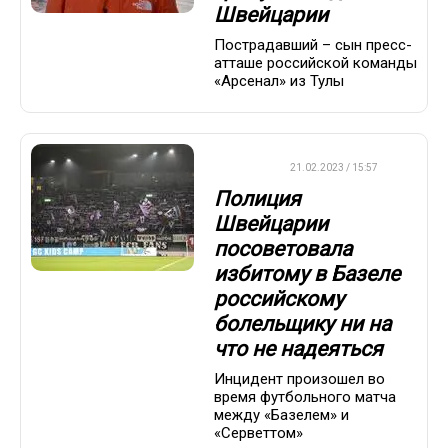
Швейцарии
Пострадавший – сын пресс-
атташе российской команды
«Арсенал» из Тулы
ФУТБОЛ
21.02.2023 / 15:57
Полиция
Швейцарии
посоветовала
избитому в Базеле
российскому
болельщику ни на
что не надеяться
Инцидент произошел во
время футбольного матча
между «Базелем» и
«Серветтом»