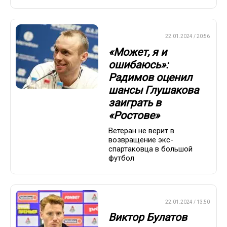
ПРЕМЬЕР-ЛИГА
22.01.2024 / 20:56
«Может, я и
ошибаюсь»:
Радимов оценил
шансы Глушакова
заиграть в
«Ростове»
Ветеран не верит в
возвращение экс-
спартаковца в большой
футбол
ПРЕМЬЕР-ЛИГА
22.01.2024 / 13:50
Виктор Булатов