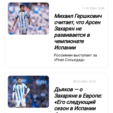
ПРЕМЬЕР-ЛИГА
11.01.2024 / 12:49
Михаил Гершкович
считает, что Арсен
Захарян не
развивается в
чемпионате
Испании
Россиянин выступает за
«Реал Сосьедад»
ФУТБОЛ
09.01.2024 / 16:10
Дьяков — о
Захаряне в Европе:
«Его следующий
сезон в Испании