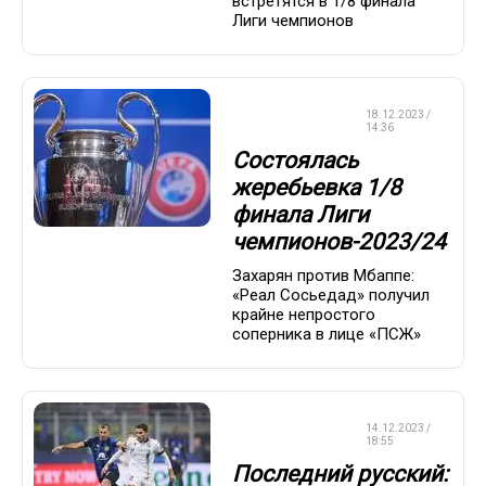
встретятся в 1/8 финала
Лиги чемпионов
ЛИГА
18.12.2023 /
ЧЕМПИОНОВ
14:36
Состоялась
жеребьевка 1/8
финала Лиги
чемпионов-2023/24
Захарян против Мбаппе:
«Реал Сосьедад» получил
крайне непростого
соперника в лице «ПСЖ»
ЛИГА
14.12.2023 /
ЧЕМПИОНОВ
18:55
Последний русский: