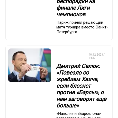
беспорядки на
финале Лиги
чемпионов
Париж принял решающий
матч турнира вместо Санкт-
Петербурга
ЛИГА
18.12.2023 /
ЧЕМПИОНОВ
16:27
Дмитрий Селюк:
«Повезло со
жребием Хвиче,
если блеснет
против «Барсы», о
нем заговорят еще
больше»
«Наполи» и «Барселона»