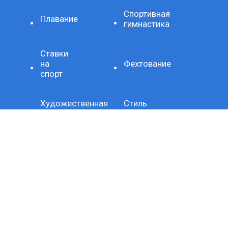
Спортивная
Плавание
гимнастика
Ставки
на
Фехтование
спорт
Художественная
Стиль
гимнастика
жизни
Здоровое
Хроника
питание
Важно
Технология