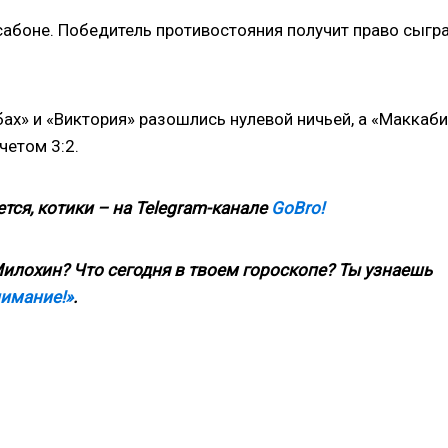
ссабоне. Победитель противостояния получит право сыгр
бах» и «Виктория» разошлись нулевой ничьей, а «Маккаби
четом 3:2.
тся, котики – на
Telegram
-канале
GoBro
!
илохин? Что сегодня в твоем гороскопе? Ты узнаешь
нимание!»
.