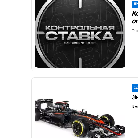
ДР
К
о
О 
ФО
З
Ко