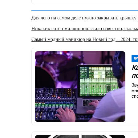
Для чего на самом деле нужно закрывать крышку у
Никаких сотен миллионов: стало известно, скольк
Самый модный маникюр на Новый год – 2024: три
ДР
К
п
Зв
мн
сп