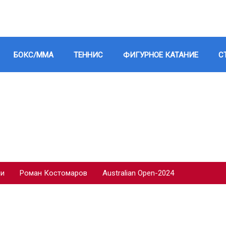
БОКС/ММА
ТЕННИС
ФИГУРНОЕ КАТАНИЕ
С
ии
Роман Костомаров
Australian Open-2024