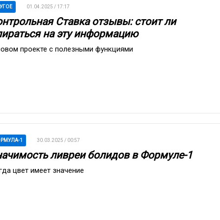
УГОЕ
01.04.2025 / 17:17
онтрольная Ставка отзывы: стоит ли
пираться на эту информацию
новом проекте с полезными функциями
РМУЛА-1
30.03.2025 / 00:57
начимость ливреи болидов в Формуле-1
гда цвет имеет значение