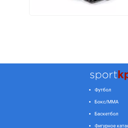
Футбол
Бокс/ММА
Баскетбол
Фигурное ката