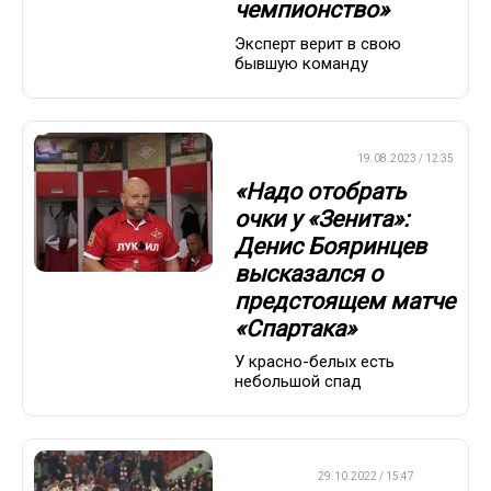
чемпионство»
Эксперт верит в свою
бывшую команду
ПРЕМЬЕР-ЛИГА
19.08.2023 / 12:35
«Надо отобрать
очки у «Зенита»:
Денис Бояринцев
высказался о
предстоящем матче
«Спартака»
У красно-белых есть
небольшой спад
ФУТБОЛ
29.10.2022 / 15:47