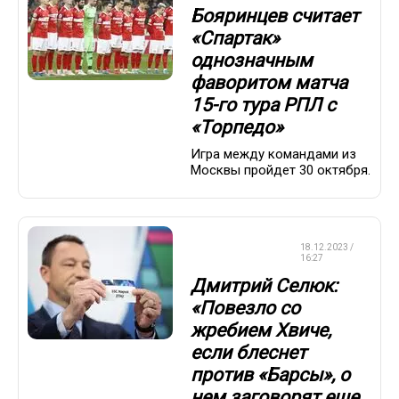
Бояринцев считает
«Спартак»
однозначным
фаворитом матча
15-го тура РПЛ с
«Торпедо»
Игра между командами из
Москвы пройдет 30 октября.
ЛИГА
18.12.2023 /
ЧЕМПИОНОВ
16:27
Дмитрий Селюк:
«Повезло со
жребием Хвиче,
если блеснет
против «Барсы», о
нем заговорят еще