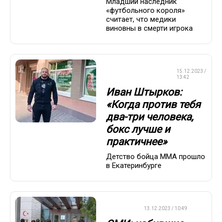
Младший наследник
«футбольного короля»
считает, что медики
виновны в смерти игрока
СМЕШАННЫЕ
15.12.2023 /
ЕДИНОБОРСТВА
13:42
Иван Штырков:
«Когда против тебя
два-три человека,
бокс лучше и
практичнее»
Детство бойца ММА прошло
в Екатеринбурге
ФУТБОЛ
13.12.2023 / 10:49