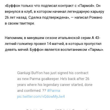
«Буффон только что подписал контракт с «Пармой». Он
вернулся в клуб, в котором начинал легендарную карьеру
26 лет назад. Сделка подтверждена», — написал Романо
в своем твиттере.
Напомним, в минувшем сезоне итальянской серии А 43-
летний голкипер провел 14 матчей, в которых пропустил
девять мячей. Буффон является воспитанником «Пармы».
Gianluigi Buffon has just signed his contract
as new Parma goalkeeper. He’s back after 26
years where his legendary career started, done
and confirmed. ??
#Parma
pic.twitter.com/vQdowMyJw4