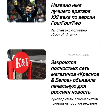
Названо имя
лучшего вратаря
XXI века по версии
FourFourTwo
Им стал экс-голкипер
сборной Италии
ДРУГОЕ
29.09.2023 / 23:39
Закроются
полностью: сеть
магазинов «Красное
& Белое» объявила
печальную для
россиян новость
Руководители алкомаркетов
приняли непростое решение