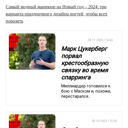
Самый модный маникюр на Новый год – 2024: три
варианта праздничного дизайна ногтей, чтобы всех
поразить
БОКС/ММА
04.11.2023 / 14:44
Марк Цукерберг
порвал
крестообразную
связку во время
спарринга
Миллиардер готовился к
бою с Маском и, похоже,
перестарался...
СТИЛЬ ЖИЗНИ
03.10.2023 / 15:00