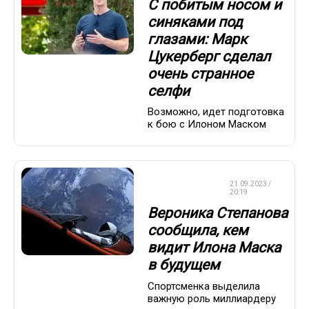
С побитым носом и
синяками под
глазами: Марк
Цукерберг сделал
очень странное
селфи
Возможно, идет подготовка
к бою с Илоном Маском
ЛЫЖНЫЕ
21.09.2023 /
ГОНКИ
20:19
Вероника Степанова
сообщила, кем
видит Илона Маска
в будущем
Спортсменка выделила
важную роль миллиардеру