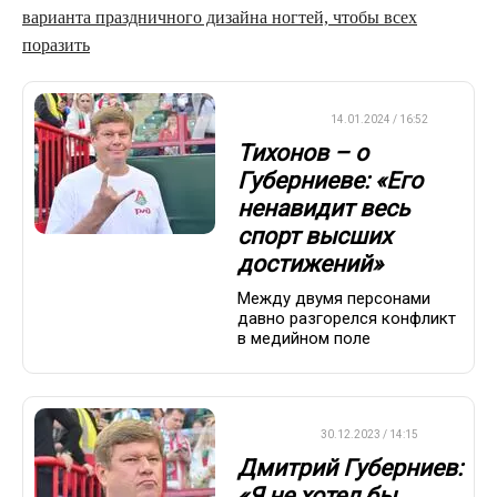
варианта праздничного дизайна ногтей, чтобы всех
поразить
БИАТЛОН
14.01.2024 / 16:52
Тихонов – о
Губерниеве: «Его
ненавидит весь
спорт высших
достижений»
Между двумя персонами
давно разгорелся конфликт
в медийном поле
ДРУГОЕ
30.12.2023 / 14:15
Дмитрий Губерниев:
«Я не хотел бы