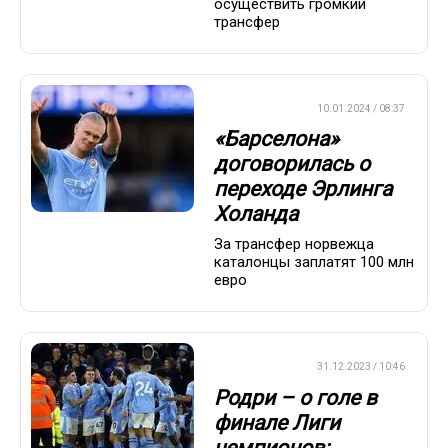
осуществить громкий
трансфер
ЕВРОФУТБОЛ
10.01.2024 / 08:37
«Барселона»
договорилась о
переходе Эрлинга
Холанда
За трансфер норвежца
каталонцы заплатят 100 млн
евро
ЕВРОФУТБОЛ
31.12.2023 / 10:46
Родри – о голе в
финале Лиги
чемпионов: