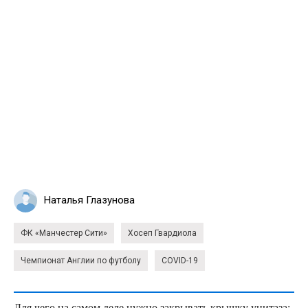
Наталья Глазунова
ФК «Манчестер Сити»
Хосеп Гвардиола
Чемпионат Англии по футболу
COVID-19
Для чего на самом деле нужно закрывать крышку унитаза: