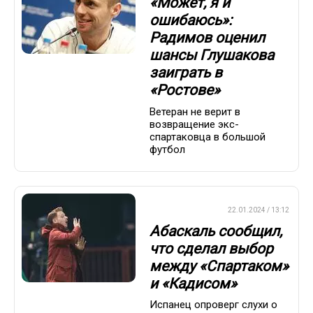
«Может, я и
ошибаюсь»:
Радимов оценил
шансы Глушакова
заиграть в
«Ростове»
Ветеран не верит в
возвращение экс-
спартаковца в большой
футбол
ПРЕМЬЕР-ЛИГА
22.01.2024 / 13:12
Абаскаль сообщил,
что сделал выбор
между «Спартаком»
и «Кадисом»
Испанец опроверг слухи о