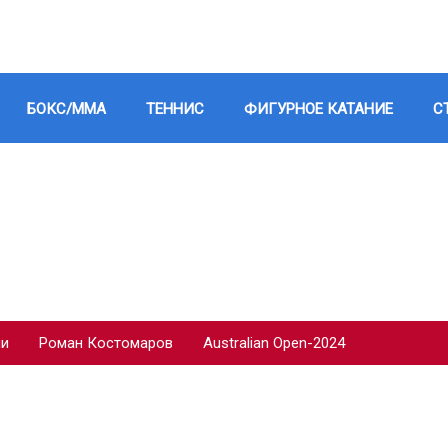
БОКС/ММА
ТЕННИС
ФИГУРНОЕ КАТАНИЕ
С
ии
Роман Костомаров
Australian Open-2024