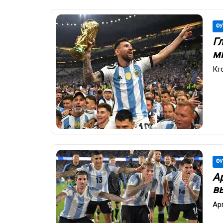
ФУ
Г
м
Кт
ФУ
А
в
Ар