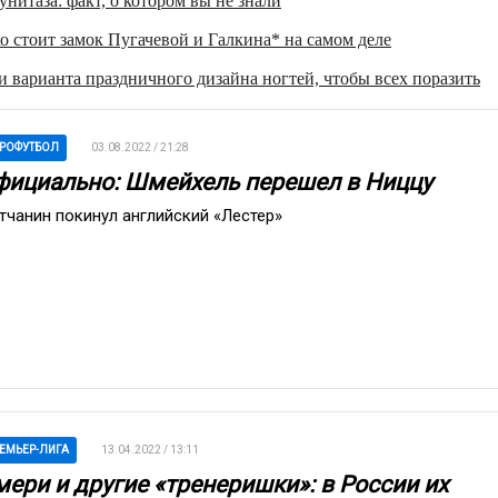
нитаза: факт, о котором вы не знали
о стоит замок Пугачевой и Галкина* на самом деле
 варианта праздничного дизайна ногтей, чтобы всех поразить
РОФУТБОЛ
03.08.2022 / 21:28
фициально: Шмейхель перешел в Ниццу
тчанин покинул английский «Лестер»
ЕМЬЕР-ЛИГА
13.04.2022 / 13:11
мери и другие «тренеришки»: в России их