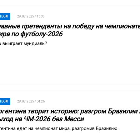
ТБОЛ
29.03.2025 / 16:35
лавные претенденты на победу на чемпионат
ира по футболу-2026
о выиграет мундиаль?
ТБОЛ
28.03.2025 / 04:26
ргентина творит историю: разгром Бразилии 
ыход на ЧМ-2026 без Месси
гентина едет на чемпионат мира, разгромив Бразилию.