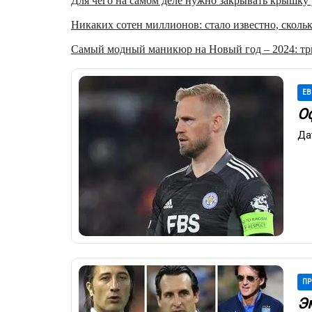
Для чего на самом деле нужно закрывать крышку у
Никаких сотен миллионов: стало известно, скольк
Самый модный маникюр на Новый год – 2024: три
ЕВ
О
Да
ПР
Э