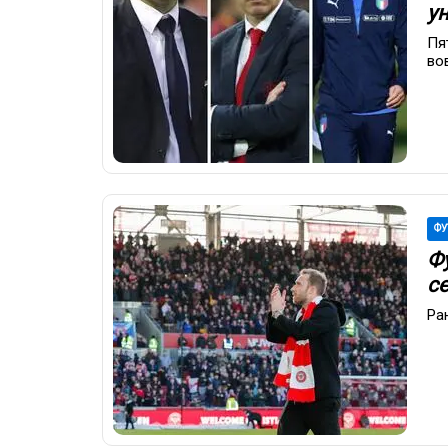
ун
Пя
во
ФУ
Ф
се
Ра