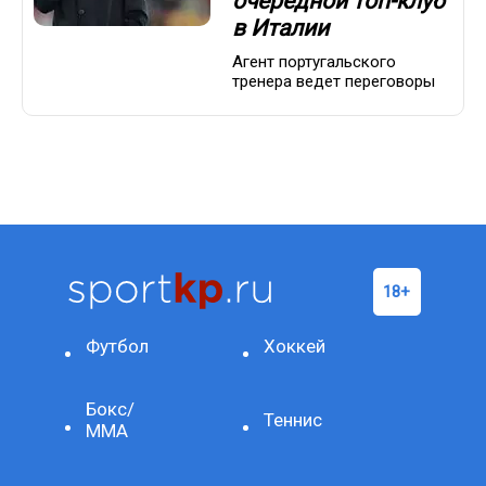
очередной топ-клуб
в Италии
Агент португальского
тренера ведет переговоры
Футбол
Хоккей
Бокс/
Теннис
ММА