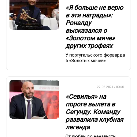
«Я больше не верю
в эти награды»:
Роналду
высказался о
«Золотом мяче»
других трофеях
У португальского форварда
5 «Золотых мячей»
ЕВРОФУТБОЛ
27.02.2024 / 00:40
«Севилья» на
пороге вылета в
Сегунду. Команду
развалила клубная
легенда
От любви до ненависти