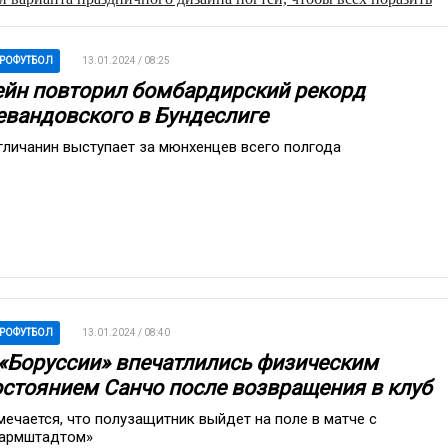
РОФУТБОЛ
13.01.2024 / 08:25
ейн повторил бомбардирский рекорд
евандовского в Бундеслиге
гличанин выступает за мюнхенцев всего полгода
РОФУТБОЛ
13.01.2024 / 08:40
 «Боруссии» впечатлились физическим
остоянием Санчо после возвращения в клуб
мечается, что полузащитник выйдет на поле в матче с
армштадтом»