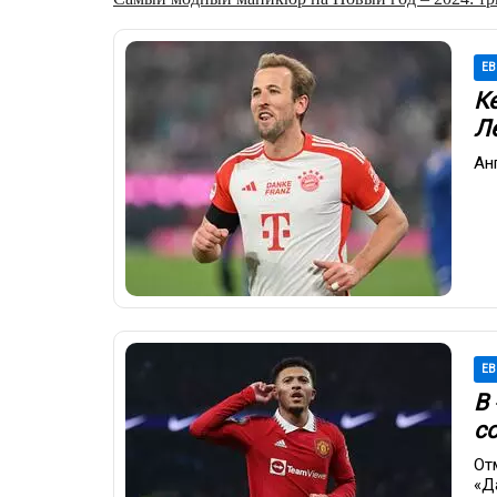
ЕВ
К
Л
Ан
ЕВ
В
с
От
«Д