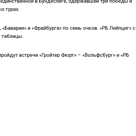
единственной в Бундеслиге, одержавшей три победы и
х турах.
«Баварии» и «Фрайбурга» по семь очков. «РБ Лейпциг» с
е таблицы.
пройдут встречи «Гройтер Фюрт» – «Вольфсбург» и «РБ