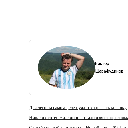
Виктор
Шарафудинов
Для чего на самом деле нужно закрывать крышку у
Никаких сотен миллионов: стало известно, скольк
Самый модный маникюр на Новый год – 2024: три