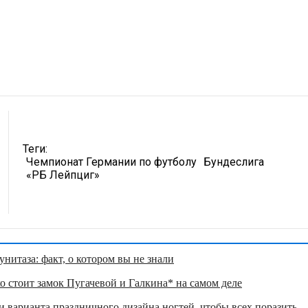
Теги:
Чемпионат Германии по футболу
Бундеслига
«РБ Лейпциг»
нитаза: факт, о котором вы не знали
о стоит замок Пугачевой и Галкина* на самом деле
 варианта праздничного дизайна ногтей, чтобы всех поразить