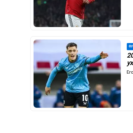
ФУ
2
ух
Ег