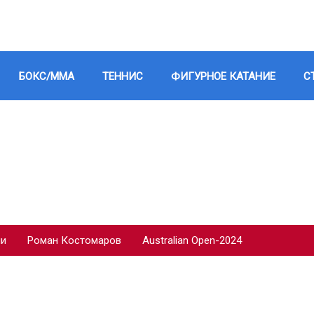
БОКС/ММА
ТЕННИС
ФИГУРНОЕ КАТАНИЕ
С
ии
Роман Костомаров
Australian Open-2024