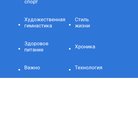
спорт
Художественная
Стиль
гимнастика
жизни
Здоровое
Хроника
питание
Важно
Технология
СЕТЕВОЕ ИЗДАНИЕ SPORTKP (СПОРТКП)
ЗАРЕГИСТРИРОВАНО ФЕДЕРАЛЬНОЙ СЛУЖБОЙ ПО
НАДЗОРУ В СФЕРЕ СВЯЗИ, ИНФОРМАЦИОННЫХ
ТЕХНОЛОГИЙ И МАССОВЫХ КОММУНИКАЦИЙ,
РЕГИСТРАЦИОННЫЙ НОМЕР И ДАТА ПРИНЯТИЯ РЕШЕНИЯ
О РЕГИСТРАЦИИ: СЕРИЯ ЭЛ № ФС77-80507 ОТ 15 МАРТА
2021 Г.