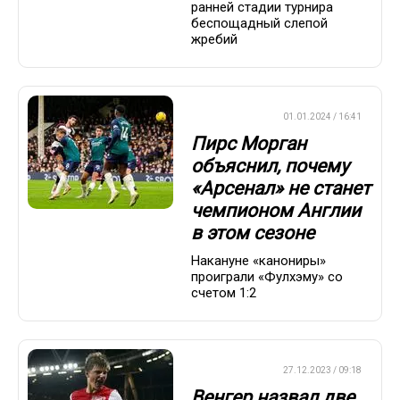
ранней стадии турнира
беспощадный слепой
жребий
ЕВРОФУТБОЛ
01.01.2024 / 16:41
Пирс Морган
объяснил, почему
«Арсенал» не станет
чемпионом Англии
в этом сезоне
Накануне «канониры»
проиграли «Фулхэму» со
счетом 1:2
ЕВРОФУТБОЛ
27.12.2023 / 09:18
Венгер назвал две