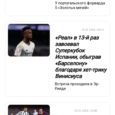
У португальского форварда
5 «Золотых мячей»
ЕВРОФУТБОЛ
15.01.2024 / 00:15
«Реал» в 13-й раз
завоевал
Суперкубок
Испании, обыграв
«Барселону»
благодаря хет-трику
Винисиуса
Встреча проходила в Эр-
Рияде
ФУТБОЛ
03.01.2024 / 20:08