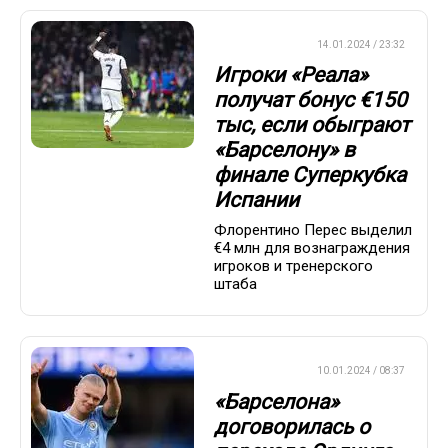
ЕВРОФУТБОЛ
14.01.2024 / 23:32
Игроки «Реала»
получат бонус €150
тыс, если обыграют
«Барселону» в
финале Суперкубка
Испании
Флорентино Перес выделил
€4 млн для вознаграждения
игроков и тренерского
штаба
ЕВРОФУТБОЛ
10.01.2024 / 08:37
«Барселона»
договорилась о