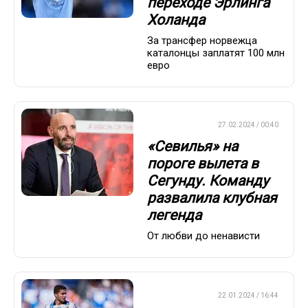
переходе Эрлинга
Холанда
За трансфер норвежца
каталонцы заплатят 100 млн
евро
ЕВРОФУТБОЛ
27.02.2024 / 00:40
«Севилья» на
пороге вылета в
Сегунду. Команду
развалила клубная
легенда
От любви до ненависти
ЕВРОФУТБОЛ
22.01.2024 / 16:44