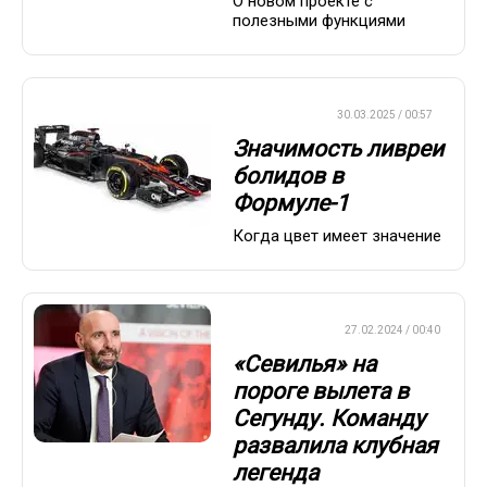
О новом проекте с
полезными функциями
ФОРМУЛА-1
30.03.2025 / 00:57
Значимость ливреи
болидов в
Формуле-1
Когда цвет имеет значение
ЕВРОФУТБОЛ
27.02.2024 / 00:40
«Севилья» на
пороге вылета в
Сегунду. Команду
развалила клубная
легенда